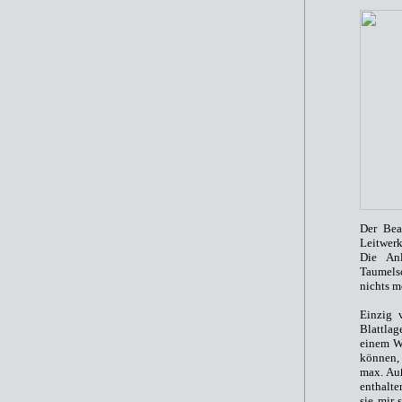
Der Bea
Leitwer
Die An
Taumelsc
nichts m
Einzig 
Blattlag
einem We
können,
max. Au
enthalte
sie mir 