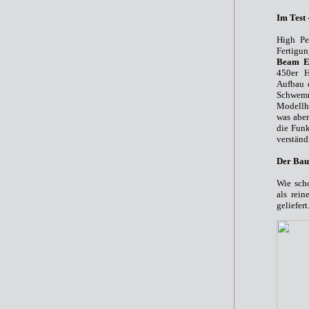
Im Test
High Pe
Fertigu
Beam E
450er H
Aufbau 
Schwemm
Modellhe
was aber
die Fun
verständ
Der Bau
Wie sch
als rei
geliefert