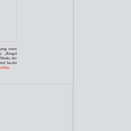
gung eines
t „Ringel
 Markt, der
lef Jacobi
eofilm.