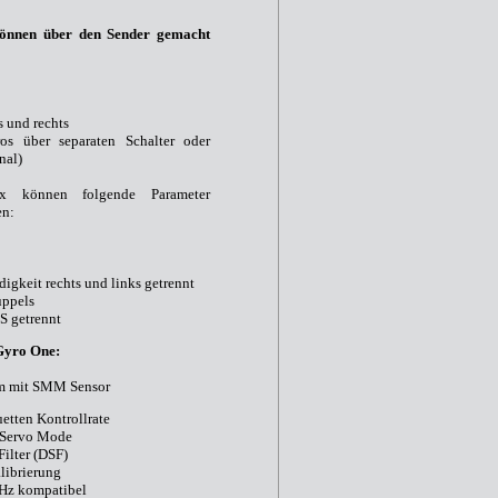
können über den Sender gemacht
 und rechts
os über separaten Schalter oder
nal)
x können folgende Parameter
en:
igkeit rechts und links getrennt
üppels
S getrennt
Gyro One:
m mit SMM Sensor
uetten Kontrollrate
 Servo Mode
Filter (DSF)
librierung
Hz kompatibel