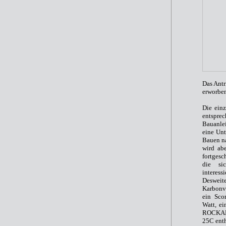
Das Antr
erworbe
Die ein
entspr
Bauanlei
eine Unt
Bauen na
wird ab
fortgesc
die si
interess
Deswei
Karbonv
ein Sco
Watt, e
ROCKAMP
25C ent