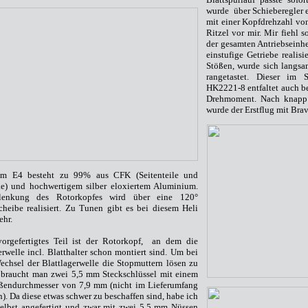
wurde über Schieberegler e
mit einer Kopfdrehzahl v
Ritzel vor mir. Mir fiehl 
der gesamten Antriebseinhe
einstufige Getriebe realis
Stößen, wurde sich langsa
rangetastet. Dieser im 
HK2221-8 entfaltet auch b
Drehmoment. Nach knapp 
wurde der Erstflug mit Bra
m E4 besteht zu 99% aus CFK (Seitenteile und
ke) und hochwertigem silber eloxiertem Aluminium.
lenkung des Rotorkopfes wird über eine 120°
heibe realisiert. Zu Tunen gibt es bei diesem Heli
ehr.
vorgefertigtes Teil ist der Rotorkopf, an dem die
erwelle incl. Blatthalter schon montiert sind. Um bei
chsel der Blattlagerwelle die Stopmuttern lösen zu
 braucht man zwei 5,5 mm Steckschlüssel mit einem
ßendurchmesser von 7,9 mm (nicht im Lieferumfang
n). Da diese etwas schwer zu beschaffen sind, habe ich
selbst angefertigt und zwar mit zwei 5,5 mm Nüssen