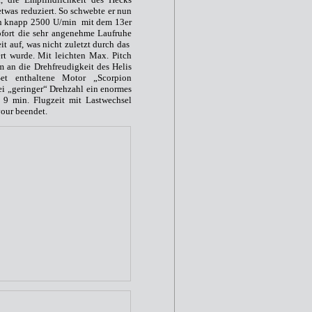
twas reduziert. So schwebte er nun
on knapp 2500 U/min mit dem 13er
sofort die sehr angenehme Laufruhe
it auf, was nicht zuletzt durch das
iert wurde. Mit leichten Max. Pitch
m an die Drehfreudigkeit des Helis
Set enthaltene Motor „Scorpion
ei „geringer“ Drehzahl ein enormes
9 min. Flugzeit mit Lastwechsel
vour beendet.