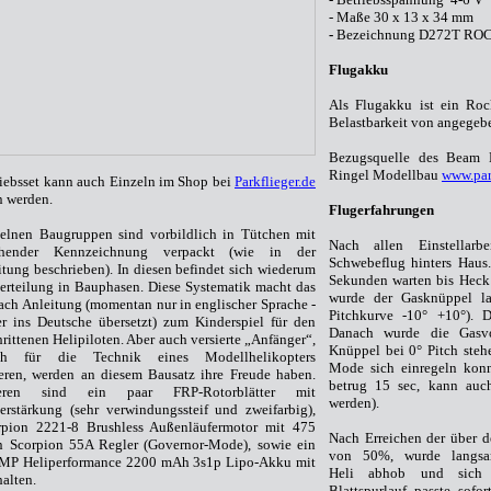
- Maße 30 x 13 x 34 mm
-
Bezeichnung D272T R
Flugakku
Als Flugakku ist ein Ro
Belastbarkeit von angegeb
Bezugsquelle des Beam E
Ringel Modellbau
www.par
iebsset kann auch Einzeln im Shop bei
Parkflieger.de
n werden.
Flugerfahrungen
zelnen Baugruppen sind vorbildlich in Tütchen mit
Nach allen Einstellar
echender Kennzeichnung verpackt (wie in der
Schwebeflug hinters Haus.
tung beschrieben). In diesen befindet sich wiederum
Sekunden warten bis Heck i
erteilung in Bauphasen. Diese Systematik macht das
wurde der Gasknüppel l
ch Anleitung (momentan nur in englischer Sprache -
Pitchkurve -10° +10°). D
er ins Deutsche übersetzt) zum Kinderspiel für den
Danach wurde die Gasvo
hrittenen Helipiloten. Aber auch versierte „Anfänger“,
Knüppel bei 0° Pitch steh
ch für die Technik eines Modellhelikopters
Mode sich einregeln konnt
ieren, werden an diesem Bausatz ihre Freude haben.
betrug 15 sec, kann auch
teren sind ein paar FRP-Rotorblätter mit
werden).
erstärkung (sehr verwindungssteif und zweifarbig),
rpion 2221-8 Brushless Außenläufermotor mit 475
Nach Erreichen der über d
in Scorpion 55A Regler (Governor-Mode), sowie ein
von 50%, wurde langsa
 Heliperformance 2200 mAh 3s1p Lipo-Akku mit
Heli abhob und sich 
halten.
Blattspurlauf passte sofo