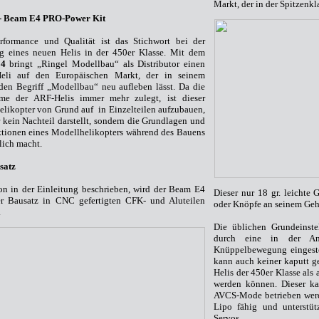
Markt, der in der Spitzenkl
 - Beam E4
PRO-Power Kit
rformance und Qualität ist das Stichwort bei der
ng eines neuen Helis in der 450er Klasse. Mit dem
4
bringt „Ringel Modellbau“ als Distributor einen
eli auf den Europäischen Markt, der in seinem
den Begriff „Modellbau“ neu aufleben lässt. Da die
e der ARF-Helis immer mehr zulegt, ist dieser
likopter von Grund auf in Einzelteilen aufzubauen,
 kein Nachteil darstellt, sondern die Grundlagen und
ktionen eines Modellhelikopters während des Bauens
lich macht.
satz
on in der Einleitung beschrieben, wird der Beam E4
Dieser nur 18 gr. leichte 
ner Bausatz in CNC gefertigten CFK- und Aluteilen
oder Knöpfe an seinem Geh
.
Die üblichen Grundeinst
durch eine in der Anl
Knüppelbewegung eingestel
kann auch keiner kaputt g
Helis der 450er Klasse als 
werden können. Dieser 
AVCS-Mode betrieben werde
Lipo fähig und unterstüt
Servos.