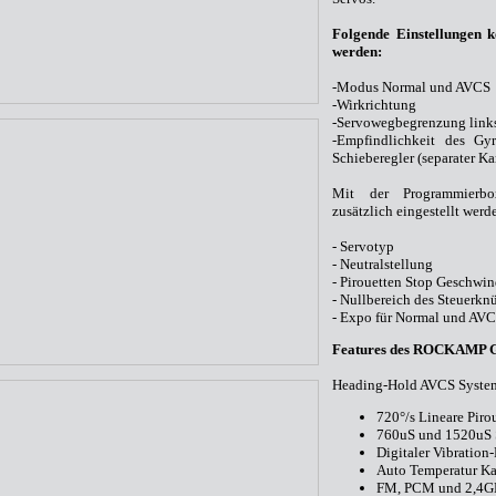
Folgende Einstellungen 
werden:
-Modus Normal und AVCS
-Wirkrichtung
-Servowegbegrenzung links
-Empfindlichkeit des Gyr
Schieberegler (separater Ka
Mit der Programmierbo
zusätzlich eingestellt werd
- Servotyp
- Neutralstellung
- Pirouetten Stop Geschwind
- Nullbereich des Steuerkn
- Expo für Normal und AVC
Features des ROCKAMP 
Heading-Hold AVCS Syste
720°/s Lineare Piro
760uS und 1520uS
Digitaler Vibration-
Auto Temperatur Ka
FM, PCM und 2,4G