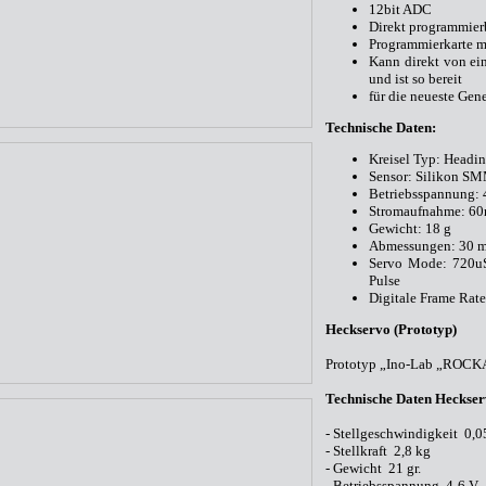
12bit ADC
Direkt programmier
Programmierkarte 
Kann direkt von ei
und ist so bereit
für die neueste Gen
Technische Daten:
Kreisel Typ: Headi
Sensor: Silikon S
Betriebsspannung:
Stromaufnahme: 6
Gewicht: 18 g
Abmessungen: 30 
Servo Mode: 720u
Pulse
Digitale Frame Rat
Heckservo (Prototyp)
Prototyp „Ino-Lab „ROC
Technische Daten Heckse
- Stellgeschwindigkeit 0,05
- Stellkraft 2,8 kg
- Gewicht 21 gr.
- Betriebsspannung 4-6 V