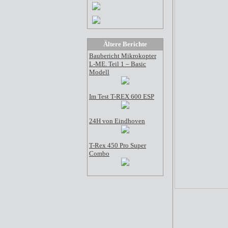
Ältere Berichte
Baubericht Mikrokopter
L-ME. Teil 1 – Basic
Modell
Im Test T-REX 600 ESP
24H von Eindhoven
T-Rex 450 Pro Super
Combo