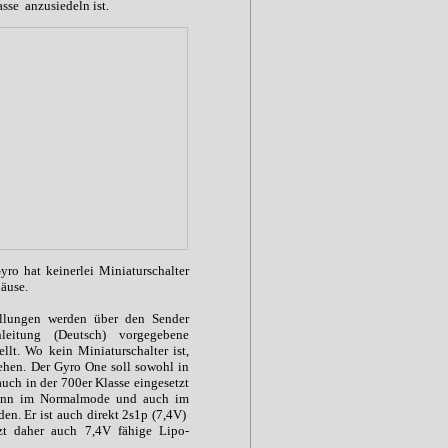
asse anzusiedeln ist.
Gyro hat keinerlei Miniaturschalter
äuse.
ellungen werden über den Sender
eitung (Deutsch) vorgegebene
lt. Wo kein Miniaturschalter ist,
ehen. Der Gyro One soll sowohl in
auch in der 700er Klasse eingesetzt
kann im Normalmode und auch im
n. Er ist auch direkt 2s1p (7,4V)
zt daher auch 7,4V fähige Lipo-