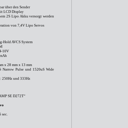
bar über den Sender
mit LCD Display
nem 2S Lipo Akku versorgt werden
eration von 7,4V Lipo Servos
ng-Hold AVCS System
MM
 4-10V
0mAh
mm x 28 mm x 13 mm
S Narrow Pulse und 1520uS Wide
e: 250Hz und 333Hz
KAMP SE D272T“
rvo
 sec.