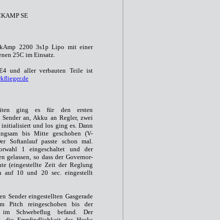
OCKAMP SE
ckAmp 2200 3s1p Lipo mit einer
enen 25C im Einsatz.
4 und aller verbauten Teile ist
kflieger.de
beiten ging es für den ersten
 Sender an, Akku an Regler, zwei
nitialisiert und los ging es. Dann
angsam bis Mitte geschoben (V-
er Softanlauf passte schon mal.
rwahl 1 eingeschaltet und der
en gelassen, so dass der Governor-
e (eingestellte Zeit der Reglung
 auf 10 und 20 sec. eingestellt
en Sender eingestellten Gasgerade
m Pitch reingeschoben bis der
im Schwebeflug befand. Der
rt, die Empfindlichkeit des Hecks