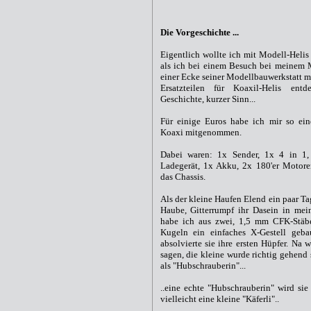
Die Vorgeschichte ...
Eigentlich wollte ich mit Modell-Helis
als ich bei einem Besuch bei meinem 
einer Ecke seiner Modellbauwerkstatt m
Ersatzteilen für Koaxil-Helis entde
Geschichte, kurzer Sinn...
Für einige Euros habe ich mir so ein
Koaxi mitgenommen.
Dabei waren: 1x Sender, 1x 4 in 1
Ladegerät, 1x Akku, 2x 180'er Motor
das Chassis.
Als der kleine Haufen Elend ein paar T
Haube, Gitterrumpf ihr Dasein in mein
habe ich aus zwei, 1,5 mm CFK-Stäbe
Kugeln ein einfaches X-Gestell geba
absolvierte sie ihre ersten Hüpfer. Na 
sagen, die kleine wurde richtig gehend
als "Hubschrauberin"...
..eine echte "Hubschrauberin" wird sie
vielleicht eine kleine "Käferli"..