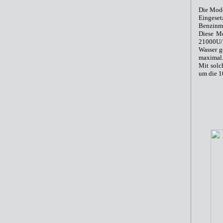
Die Mode
Eingeset
Benzinmo
Diese Mo
21000U/
Wasser g
maximal
Mit solc
um die 1