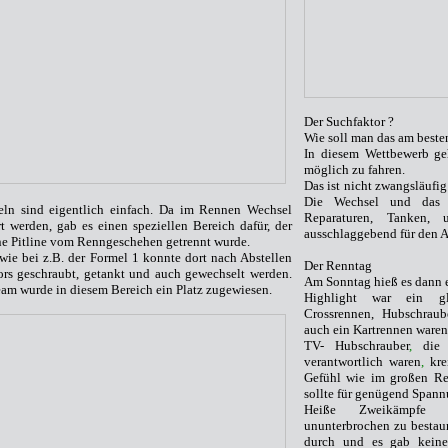
Der Suchfaktor
?
Wie soll man das am beste
In diesem Wettbewerb g
möglich zu fahren.
Das ist nicht zwangsläufi
Die Wechsel und das 
ln sind eigentlich einfach. Da im Rennen Wechsel
Reparaturen, Tanken, 
rt werden, gab es einen speziellen Bereich dafür, der
ausschlaggebend für den 
ne Pitline vom Renngeschehen getrennt wurde.
wie bei z.B. der Formel 1 konnte dort nach
A
bstellen
Der Renntag
rs geschraubt, getankt und auch gewechselt werden.
Am Sonntag hieß es dann en
am wurde in diesem Bereich ein Platz zugewiesen.
Highli
ght
war ein glei
Crossrennen, Hubschraub
auch ein Kartrennen ware
TV- Hubschrauber
,
die w
verantwortlich waren
,
kre
Gefühl wie im großen Ren
sollte für genügend Spann
Heiße Zweikämpfe 
ununterbrochen zu bestaun
durch und es gab keine