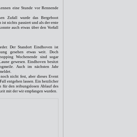
Rennen eine Stunde vor Rennende
hen Zufall wurde das Bergeboot
 ist nichts passiert und als der erste
konnte auch etwas über den Vorfall
eder. Der Standort Eindhoven ist
rnung gesehen etwas weit. Doch
opping Wochenende sind sogar
 Laune gewesen. Eindhoven besitzt
ingmeile. Auch im nächsten Jahr
meldet.
noch nicht fest, aber dieses Event
Fall entgehen lassen. Ein herzlicher
n für den reibungslosen Ablauf des
eit mit der wir empfangen wurden.