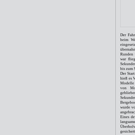
Der Fahr
beim We
eingeset
übernahm
Runden u
war flie
Sekunden
bis zum S
Der Star
hieß es 
Modelle
vo
n
Mot
geblieb
Sekunde
Bergeboo
wurde vo
angebrac
Eines d
langsam
Überholv
gesichert