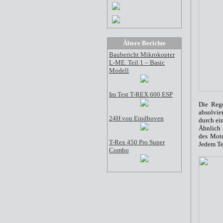
Ältere Berichte
Baubericht Mikrokopter
L-ME. Teil 1 – Basic
Modell
Im Test T-REX 600 ESP
Die Rege
absolvie
24H von Eindhoven
durch ei
Ähnlich 
des Moto
T-Rex 450 Pro Super
Jedem
Te
Combo