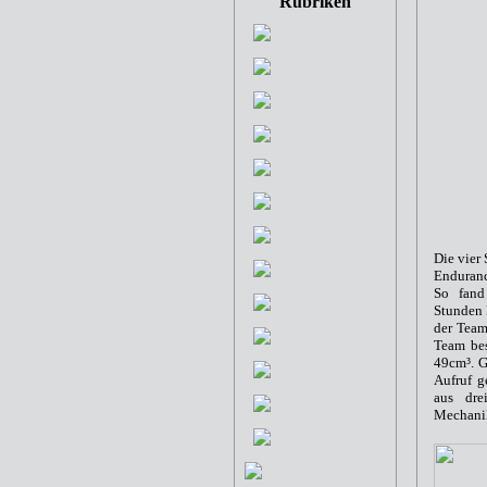
Rubriken
Die vier
Enduran
So fand
Stunden 
d
er
Team
Team bes
49cm³. G
Aufruf g
aus dre
Mechanik