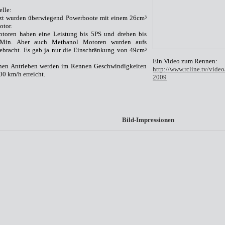
lle:
zt wurden überwiegend Powerbo
o
te mit einem 26cm³
tor.
toren haben eine Leistung bis 5PS und drehen bis
Min. Aber auch Methanol Motoren wurden aufs
ebracht. Es gab ja nur die Einsch
rä
nkung
von
49cm³
.
Ein Video zum Rennen:
hen Antrieben werden im Rennen Geschwindigkeiten
http://www.rcline.tv/vide
00 km/h erreicht.
2009
Bild-Impressionen