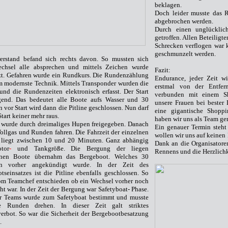
beklagen.
Doch leider musste das 
abgebrochen werden.
Durch einen unglücklic
getroffen. Allen Beteiligten
Schrecken verflogen war 
geschmunzelt werden.
erstand befand sich rechts davon. So mussten sich
chsel alle absprechen und mittels Zeichen wurde
Fazit:
zt. Gefahren wurde ein Rundkurs. Die Rundenzählung
Endurance, jeder Zeit wi
 modernste Technik. Mittels Transponder wurden die
erstmal von der Entfe
nd die Rundenzeiten elektronisch erfasst. Der Start
verbunden mit eine
m
Sh
gend. Das bedeutet alle Boote aufs Wasser und 30
unsere Frauen bei bester
 vor Start wird dann die Pitline geschlossen. Nun darf
eine gigantische Shopp
tart keiner mehr raus.
haben wir uns als Team ge
t wurde durch dreimaliges Hupen freigegeben. Danach
Ein genauer Termin steht 
Vollgas und Runden fahren. Die Fahrzeit der einzelnen
wollen wir uns auf keinen 
 liegt zwischen 10 und 20 Minuten. Ganz abhängig
Dank an die Organisatore
or
-
und
Tankgröße
. Die Bergung der liegen
Rennens und die Herzlichk
enen Boote übernahm das Bergeboot. Welches 30
n vorher angekündigt wurde. In der Zeit des
tseinsatzes ist die Pitline ebenfalls geschlossen. So
m Teamchef entschieden ob ein Wechsel vorher noch
ht war. In der Zeit der Bergung war
Safetyboat
- Phase.
er Teams wurde zum
Safetyboat
bestimmt und musste
e Runden drehen. In dieser Zeit galt striktes
erbot.
So war die Sicherheit
der Bergebootbesatzung
.