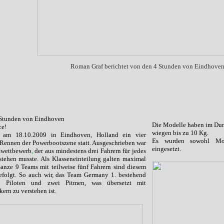
Roman Graf berichtet von den 4 Stunden von Eindhove
 Stunden von Eindhoven
Die Modelle haben im Dur
ce!
wiegen bis zu 10 Kg.
 am 18.10.2009 in Eindhoven, Holland ein vier
Es
wurden
sowohl Mo
Rennen der Powerbootszene statt. Ausgeschrieben war
eingesetzt.
wettbewerb
,
der aus mindestens drei Fahrern für jedes
tehen musste. Als Klasseneinteilung galten maximal
anze 9 Teams mit teilweise fünf Fahrern sind diesem
efolgt. So auch wir, das Team Germany 1.
b
estehend
i Piloten und zwei Pitmen, was übersetzt mit
ern zu verstehen ist.