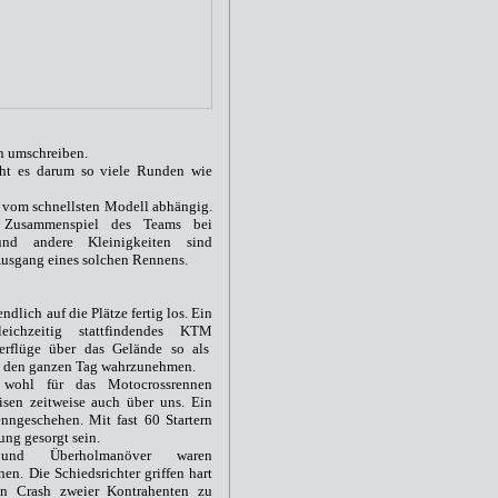
n umschreiben.
eht es darum so viele Runden
wie
g vom schnellsten Modell abhängig.
Zusammenspiel des Teams bei
und andere Kleinigkeiten sind
Ausgang eines solchen Rennens.
dlich auf die Plätze fertig los. Ein
chzeitig stattfindendes KTM
erflüge über das Gelände
so als
n den ganzen Tag wahrzunehmen.
ohl für das Motocrossrennen
isen
z
eitweise auch über uns. Ein
ngeschehen. Mit fast 60 Startern
ung gesorgt sein.
und Überholmanöver waren
en. Die Schiedsrichter griffen hart
n Crash zweier Kontrahenten zu