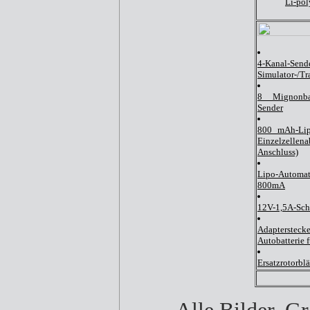
Li-po
4-Kanal-Se
Simulator-/Tr
8 Mignonba
Sender
800 mAh-Li
Einzelzellen
Anschluss)
Lipo-Automat
800mA
12V-1,5A-Scha
Adapterstecke
Autobatterie 
Ersatzrotorblä