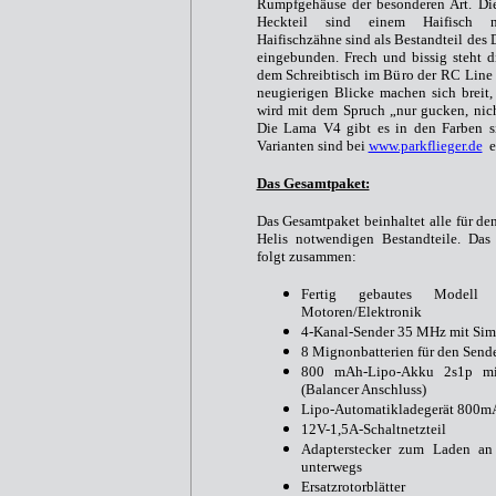
Rumpfgehäuse der besonderen Art. D
Heckteil sind einem Haifisch n
Haifischzähne sind als Bestandteil des 
eingebunden. Frech und bissig steht 
dem Schreibtisch im Büro der RC Line 
neugierigen Blicke machen sich breit
wird mit dem Spruch „nur gucken, nich
Die Lama V4 gibt es in den Farben si
Varianten sind bei
www.parkflieger.de
er
Das Gesamtpaket:
Das Gesamtpaket beinhaltet alle für de
Helis notwendigen Bestandteile. Das 
folgt zusammen:
Fertig gebautes Model
Motoren/Elektronik
4-Kanal-Sender 35 MHz mit Simu
8 Mignonbatterien für den Send
800 mAh-Lipo-Akku 2s1p mit 
(Balancer Anschluss)
Lipo-Automatikladegerät 800m
12V-1,5A-Schaltnetzteil
Adapterstecker zum Laden an 
unterwegs
Ersatzrotorblätter