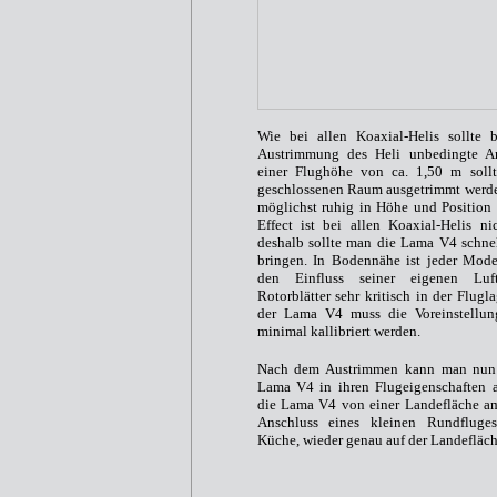
Wie bei allen Koaxial-Helis sollte 
Austrimmung des Heli unbedingte A
einer Flughöhe von ca. 1,50 m soll
geschlossenen Raum ausgetrimmt werde
möglichst ruhig in Höhe und Position
Effect ist bei allen Koaxial-Helis ni
deshalb sollte man die Lama V4 schne
bringen. In Bodennähe ist jeder Mode
den Einfluss seiner eigenen Luft
Rotorblätter sehr kritisch in der Flug
der Lama V4 muss die Voreinstellu
minimal kallibriert werden.
Nach dem Austrimmen kann man nun 
Lama V4 in ihren Flugeigenschaften au
die Lama V4 von einer Landefläche 
Anschluss eines kleinen Rundfluge
Küche, wieder genau auf der Landefläch