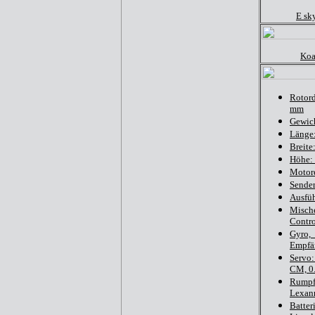
E sk
Koa
Rotor
mm
Gewich
Länge
Breite
Höhe:
Motore
Sende
Ausfü
Mis
Contro
Gyro
Empfä
Servo:
CM, 0
Rump
Lexan
Batte