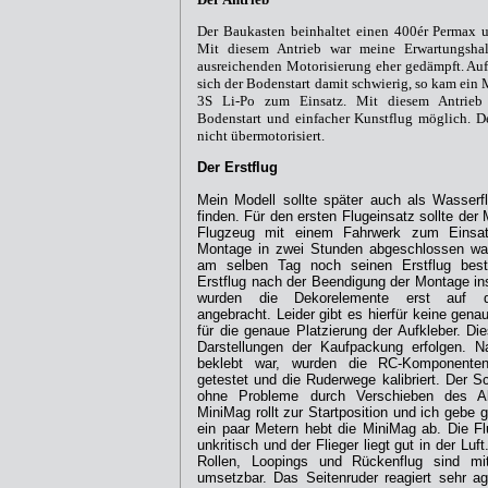
Der Baukasten beinhaltet einen 400ér Permax 
Mit diesem Antrieb war meine Erwartungshal
ausreichenden Motorisierung eher gedämpft. Auf 
sich der Bodenstart damit schwierig, so kam ein
3S Li-Po zum Einsatz. Mit diesem Antrieb 
Bodenstart und einfacher Kunstflug möglich. D
nicht übermotorisiert.
Der Erstflug
Mein Modell sollte später auch als Wasserfl
finden. Für den ersten Flugeinsatz sollte der
Flugzeug mit einem Fahrwerk zum Eins
Montage in zwei Stunden abgeschlossen war
am selben Tag noch seinen Erstflug best
Erstflug nach der Beendigung der Montage in
wurden die Dekorelemente erst auf de
angebracht. Leider gibt es hierfür keine gen
für die genaue Platzierung der Aufkleber. D
Darstellungen der Kaufpackung erfolgen. N
beklebt war, wurden die RC-Komponenten
getestet und die Ruderwege kalibriert. Der S
ohne Probleme durch Verschieben des Ak
MiniMag rollt zur Startposition und ich gebe 
ein paar Metern hebt die MiniMag ab. Die Fl
unkritisch und der Flieger liegt gut in der Luf
Rollen, Loopings und Rückenflug sind m
umsetzbar. Das Seitenruder reagiert sehr ag