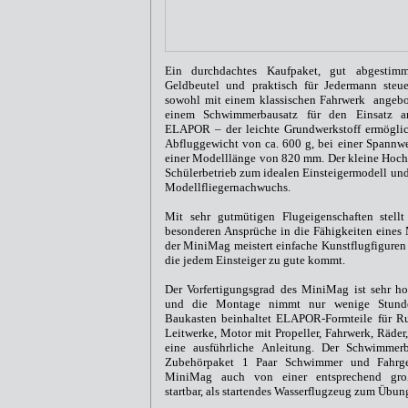
Ein durchdachtes Kaufpaket, gut abgestim
Geldbeutel und praktisch für Jedermann steu
sowohl mit einem klassischen Fahrwerk angebot
einem Schwimmerbausatz für den Einsatz am
ELAPOR – der leichte Grundwerkstoff ermöglich
Abfluggewicht von ca. 600 g, bei einer Spann
einer Modelllänge von 820 mm. Der kleine Hoch
Schülerbetrieb zum idealen Einsteigermodell un
Modellfliegernachwuchs.
Mit sehr gutmütigen Flugeigenschaften stell
besonderen Ansprüche in die Fähigkeiten eines
der MiniMag meistert einfache Kunstflugfiguren 
die jedem Einsteiger zu gute kommt.
Der Vorfertigungsgrad des MiniMag ist sehr 
und die Montage nimmt nur wenige Stunde
Baukasten beinhaltet ELAPOR-Formteile für R
Leitwerke, Motor mit Propeller, Fahrwerk, Räder
eine ausführliche Anleitung. Der Schwimmerb
Zubehörpaket 1 Paar Schwimmer und Fahrgest
MiniMag auch von einer entsprechend groß
startbar, als startendes Wasserflugzeug zum Übun