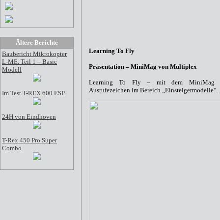
Ältere Berichte
Learning To Fly
Baubericht Mikrokopter
L-ME. Teil 1 – Basic
Präsentation – MiniMag von Multiplex
Modell
Learning To Fly – mit dem MiniMag se
Ausrufezeichen im Bereich „Einsteigermodelle“.
Im Test T-REX 600 ESP
24H von Eindhoven
T-Rex 450 Pro Super
Combo