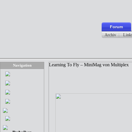
Forum
Archiv
Link
Learning To Fly – MiniMag von Multiplex
Navigation