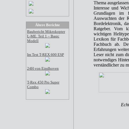
Thema ausgelassen,
Interesse und Wich
Grundlagen im fe
Auswuchten der Ro
Bordelektronik, d
Ältere Berichte
Ratgeber. Vom kl
Baubericht Mikrokopter
wichtigen Helityp
L-ME. Teil 1 – Basic
Lexikon für Fachb
Modell
Fachbuch ab. De
Erfahrungen weite
Leser nicht zum di
Im Test T-REX 600 ESP
notwendiges Hinte
verständlicher zu 
24H von Eindhoven
T-Rex 450 Pro Super
Combo
Echt