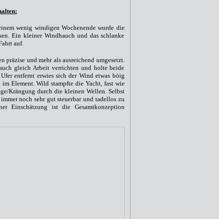
alten:
 einem wenig windigen Wochenende wurde die
en. Ein kleiner Windhauch und das schlanke
hrt auf.
 präzise und mehr als ausreichend umgesetzt.
uch gleich Arbeit verrichten und holte beide
 Ufer entfernt erwies sich der Wind etwas böig
 im Element. Wild stampfte die Yacht, fast wie
lage/Krängung durch die kleinen Wellen. Selbst
immer noch sehr gut steuerbar und tadellos zu
ner Einschätzung ist die Gesamtkonzeption