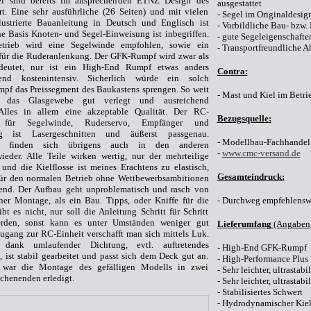
l sind bereits im ansprechenden ETNZ Design des
ausgestattet
ert. Eine sehr ausführliche (26 Seiten) und mit vielen
- Segel im Originaldesig
lustrierte Bauanleitung in Deutsch und Englisch ist
- Vorbildliche Bau- bzw
ne Basis Knoten- und Segel-Einweisung ist inbegriffen.
- gute Segeleigenschafte
trieb wird eine Segelwinde empfohlen, sowie ein
- Transportfreundliche 
für die Ruderanlenkung. Der GFK-Rumpf wird zwar als
deutet, nur ist ein High-End Rumpf etwas anders
Contra:
end kostenintensiv. Sicherlich würde ein solch
pf das Preissegment des Baukastens sprengen. So weit
- Mast und Kiel im Betrie
ist das Glasgewebe gut verlegt und ausreichend
 Alles in allem eine akzeptable Qualität. Der RC-
Bezugsquelle:
 für Segelwinde, Ruderservo, Empfänger und
ng ist Lasergeschnitten und äußerst passgenau.
- Modellbau-Fachhande
eit finden sich übrigens auch in den anderen
-
www.cmc-versand.de
eder. Alle Teile wirken wertig, nur der mehrteilige
nd die Kielflosse ist meines Erachtens zu elastisch,
Gesamteindruck:
Für den normalen Betrieb ohne Wettbewerbsambitionen
hend. Der Aufbau geht unproblematisch und rasch von
 eher Montage, als ein Bau. Tipps, oder Kniffe für die
- Durchweg empfehlensw
ibt es nicht, nur soll die Anleitung Schritt für Schritt
erden, sonst kann es unter Umständen weniger gut
Lieferumfang
(Angaben 
ugang zur RC-Einheit verschafft man sich mittels Luk.
, dank umlaufender Dichtung, evtl. auftretendes
- High-End GFK-Rumpf
, ist stabil gearbeitet und passt sich dem Deck gut an.
- High-Performance Plus 
m war die Montage des gefälligen Modells in zwei
- Sehr leichter, ultrasta
henenden erledigt.
- Sehr leichter, ultrast
- Stabilisiertes Schwert
- Hydrodynamischer Kie