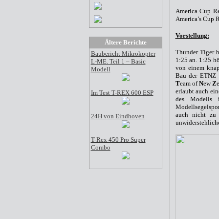
America Cup Re
America’s Cup R
Vorstellung:
Ältere Berichte
Thunder Tiger b
Baubericht Mikrokopter
1:25 an. 1:25 hö
L-ME. Teil 1 – Basic
von einem knapp
Modell
Bau der ETNZ s
T
eam of
N
ew
Z
erlaubt auch e
Im Test T-REX 600 ESP
des Modells 
Modellsegelspo
auch nicht zu 
24H von Eindhoven
unwiderstehlich
T-Rex 450 Pro Super
Combo