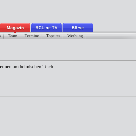
Magazin
RCLine TV
Börse
s
Team
Termine
Topsites
Werbung
ennen am heimischen Teich