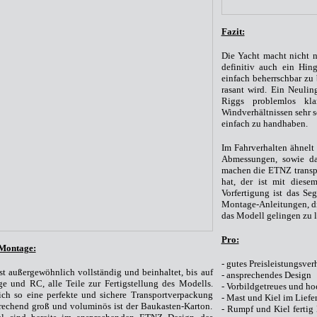
Fazit:
Die Yacht macht nicht n
definitiv auch ein Hin
einfach beherrschbar zu
rasant wird. Ein Neuli
Riggs problemlos kl
Windverhältnissen sehr sc
einfach zu handhaben.
Im Fahrverhalten ähnelt
Abmessungen, sowie da
machen die ETNZ transpo
hat, der ist mit dies
Vorfertigung ist das Se
Montage-Anleitungen, die
das Modell gelingen zu l
Pro:
Montage:
- gutes Preisleistungsver
st außergewöhnlich vollständig und beinhaltet, bis auf
- ansprechendes Design
e und RC, alle Teile zur Fertigstellung des Modells.
- Vorbildgetreues und h
ch so eine perfekte und sichere Transportverpackung
- Mast und Kiel im Lief
prechend groß und voluminös ist der Baukasten-Karton.
- Rumpf und Kiel fertig