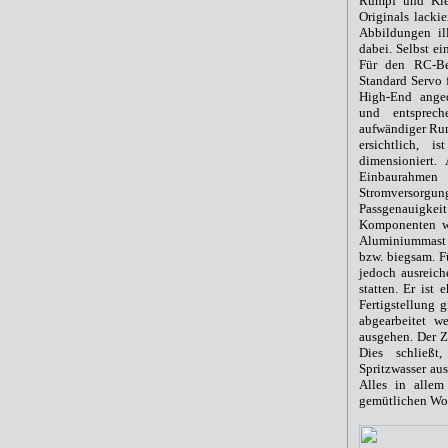
Rumpf und Kie
Originals lacki
Abbildungen il
dabei. Selbst ei
Für den RC-Be
Standard Servo 
High-End ange
und entsprech
aufwändiger Rum
ersichtlich, 
dimensioniert.
Einbaurahmen
Stromversorgu
Passgenauigk
Komponenten wi
Aluminiummast u
bzw. biegsam. 
jedoch ausreic
statten. Er ist
Fertigstellung g
abgearbeitet w
ausgehen. Der Z
Dies schließt
Spritzwasser aus
Alles in alle
gemütlichen Woc