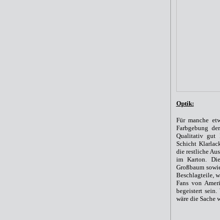
Optik:
Für manche etw
Farbgebung der
Qualitativ gut
Schicht Klarlac
die restliche A
im Karton. Die
Großbaum sowie 
Beschlagteile, w
Fans von Ameri
begeistert sein
wäre die Sache w