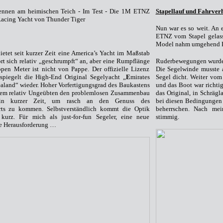
nnen am heimischen Teich - Im Test - Die 1M ETNZ
Stapellauf und Fahrverh
acing Yacht von Thunder Tiger
Nun war es so weit. An
ETNZ vom Stapel gelass
Model nahm umgehend Fa
ietet seit kurzer Zeit eine America’s Yacht im Maßstab
rt sich relativ „geschrumpft“ an, aber eine Rumpflänge
Ruderbewegungen wurden
en Meter ist nicht von Pappe. Der offizielle Lizenz
Die Segelwinde musste a
piegelt die High-End Original Segelyacht „
E
mirates
Segel dicht. Weiter vom
ealand“ wieder. Hoher Vorfertigungsgrad des Baukastens
und das Boot war richtig
inem relativ Ungeübten den problemlosen Zusammenbau
das Original, in Schräg
in kurzer Zeit, um rasch an den Genuss des
bei diesen Bedingungen 
rts zu kommen. Selbstverständlich kommt die Optik
beherrschen. Nach mei
kurz. Für mich als just-for-fun Segeler, eine neue
stimmig.
e Herausforderung …