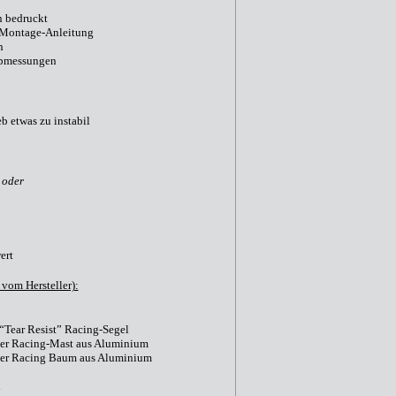
n bedruckt
. Montage-Anleitung
n
Abmessungen
b etwas zu instabil
l
oder
ert
vom Hersteller):
“Tear Resist” Racing-Segel
biler Racing-Mast aus Aluminium
abiler Racing Baum aus Aluminium
l