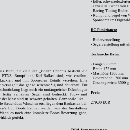
- Edler, schwarzeloxiert
- Offizielle Lizenz von 
- Racing-Tuning Ruder
- Rumpf und Segel von W
- Sponsoren im Originald
RC-Funktionen:
- Ruderverstellung
- Segelverstellung mitte
Technische Daten:
- Länge 993 mm
- Breite 172 mm
as Bunt, für viele ein „Boah“ Erlebnis besticht die
- Masthöhe 1306 mm
 ETNZ. Rumpf und Kiel-Ballast sind, wie erwähnt,
- Gesamthöhe 1700 mm
 Lackiert und mit Sponsoren Details versehen. Eine
- Gesamtgewicht 3500 g
k versiegelt das ganze serienmäßig und dauerhaft. Für
usschmückung liegt noch ein umfangreicher Dekorbogen
Preis:
 fertig vernähten Segel sind bedruckt. Fock- und
der Mast sind in schwarz gehalten. Ganz scale like…
279,00 EUR
ie Steuerräder, Winschen etc. liegen dem Baukasten bei.
ca’s Cup Boots Rennen werden von der Ausstattung
. Wenn es noch eine komplette Boots-Besatzung gäbe,
irklich perfekt.