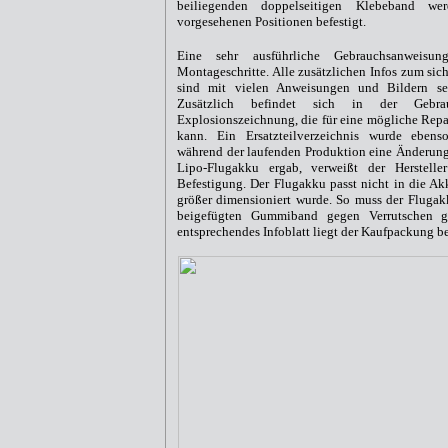
beiliegenden doppelseitigen Klebeband we
vorgesehenen Positionen befestigt.
Eine sehr ausführliche Gebrauchsanweisun
Montageschritte. Alle zusätzlichen Infos zum sich
sind mit vielen Anweisungen und Bildern se
Zusätzlich befindet sich in der Gebrau
Explosionszeichnung, die für eine mögliche Repar
kann. Ein Ersatzteilverzeichnis wurde ebenso
während der laufenden Produktion eine Änderun
Lipo-Flugakku ergab, verweißt der Herstelle
Befestigung. Der Flugakku passt nicht in die Ak
größer dimensioniert wurde. So muss der Flugak
beigefügten Gummiband gegen Verrutschen ge
entsprechendes Infoblatt liegt der Kaufpackung be