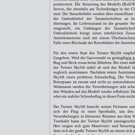
positioniert. Die Steuerung des Modells (Roll/N
Servos, die ebenfalls am Technikträger in der C
sind. Die Steuerbefehle werden über einstellbare
die Umlenkhebel der Taumelscheiben an be
übertragen. Im Lieferzustand ist die gesamte St
eingestellt, ein Umhängen der Taumelsche
Umlenkhebeln bringt einen erheblichen Zuwac
Antriebsmotoren sind mit einem Überlastschutz
Falle einer Blockade der Rotorblätter die Antrieb
Für den ersten Start des Twister Skylift empfie
Gasgeben. Wird die Gasvorwahl zu geringfügig ge
Bug und Heck etwas beim Abheben. Bei einer mä
der Twister Skylift stabil ab und das Modell lä
sogleich austrimmen. Nachdem ersten Austrimmen
Skylift einen perfekten Schwebeflug. Die Verw
Rotorpaare ist enorm und nicht zu unterschätzen
Wohnraum werden die Verwirbelungen sehr schn
den Wänden auf das Modell wieder reflektiert. D
oder ein stabiler Schwebeflug in dieser Form nich
Der Twister Skylift braucht seinen Freiraum un
sich der Flug in einer Sporthalle, um den
Verwirbelungen in kleineren Räumen aus dem W
Turnhalle kann der Twister Skylift uneingeschr
Hier zeigen sich gute Manövrier- und Steuereige
lässt sich der große Twister Skylift an einem sic