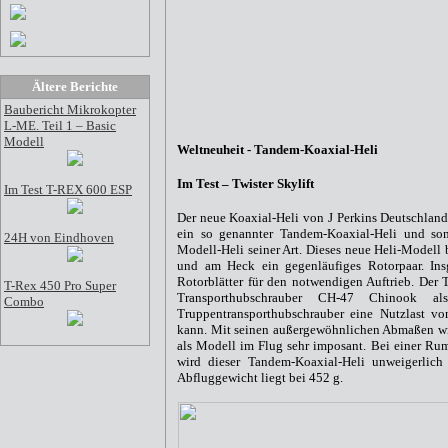
Ältere Berichte
Baubericht Mikrokopter
L-ME. Teil 1 – Basic
Modell
Weltneuheit - Tandem-Koaxial-Heli
Im Test – Twister Skylift
Im Test T-REX 600 ESP
Der neue Koaxial-Heli von J Perkins Deutschland 
ein so genannter Tandem-Koaxial-Heli und som
24H von Eindhoven
Modell-Heli seiner Art. Dieses neue Heli-Modell 
und am Heck ein gegenläufiges Rotorpaar. Ins
Rotorblätter für den notwendigen Auftrieb. Der T
T-Rex 450 Pro Super
Transporthubschrauber CH-47 Chinook al
Combo
Truppentransporthubschrauber eine Nutzlast v
kann. Mit seinen außergewöhnlichen Abmaßen wirk
als Modell im Flug sehr imposant. Bei einer R
wird dieser Tandem-Koaxial-Heli unweigerlich
Abfluggewicht liegt bei 452 g.