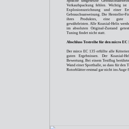
Sprache umgesetzte Gebrauchsanweis
Verkaufspackung fehlen. Wichtig ist
Explosionszeichnung und einer Ersa
Gebrauchsanweisung. Die Hersteller-F
ihres Produktes, eine gute Ers
gewährleisten. Alle Koaxial-Helis werde
im absoluten Original-Zustand gete
Tuning findet nicht statt.
Abschluss Testreihe für den micro EC 
Der mirco EC 135 erfüllte alle Kriterien
guten Ergebnissen. Der Koaxial-He
Bewertung. Bei einem Testflug berührte
Wand einer Sporthalle, so dass für den T
Rotorblätter erstmal gar nicht ins Auge f