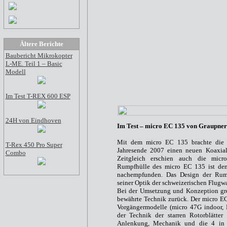
Ältere Berichte
Baubericht Mikrokopter
L-ME. Teil 1 – Basic
Modell
Im Test T-REX 600 ESP
24H von Eindhoven
Im Test – micro EC 135 von Graupner
Mit dem micro EC 135 brachte die
T-Rex 450 Pro Super
Jahresende 2007 einen neuen Koaxial
Combo
Zeitgleich erschien auch die mic
Rumpfhülle des micro EC 135 ist de
nachempfunden. Das Design der Rump
seiner Optik der schweizerischen Flugwa
Bei der Umsetzung und Konzeption gre
bewährte Technik zurück. Der micro E
Vorgängermodelle (micro 47G indoor, 
der Technik der starren Rotorblätter
Anlenkung, Mechanik und die 4 in 