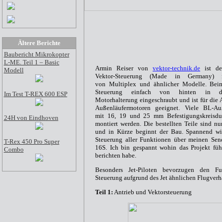
Ältere Berichte
Baubericht Mikrokopter
L-ME. Teil 1 – Basic
Armin Reiser von
vektor-technik.de
ist der
Modell
Vektor-Steuerung (Made in Germany) 
von Multiplex und ähnlicher Modelle. Bei
Steuerung einfach von hinten in di
Im Test T-REX 600 ESP
Motorhalterung eingeschraubt und ist für di
Außenläufermotoren geeignet. Viele BL-Au
mit 16, 19 und 25 mm Befestigungskreisdu
24H von Eindhoven
montiert werden. Die bestellten Teile sind nu
und in Kürze beginnt der Bau. Spannend w
Steuerung aller Funktionen über meinen Se
T-Rex 450 Pro Super
16S. Ich bin gespannt wohin das Projekt füh
Combo
berichten habe.
Besonders Jet-Piloten bevorzugen den Fu
Steuerung aufgrund des Jet ähnlichen Flugverh
Teil 1:
Antrieb und Vektorsteuerung