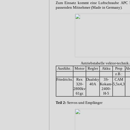
Zum Einsatz kommt eine Luftschraube APC 
passenden Mitnehmer (Made in Germany).
Antriebstabelle vektor-technik.
Ausführ.:
Motor
Regler
Akku
Prop
Ab
z.B.:
Friedrichs.
Rex
Dualsky
3S-
CAM
320-
40A
Kokam-
5,5x4,3
2800kv
2400-
61gr.
H-5
Teil 2:
Servos und Empfänger