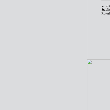
... h
Stabl
Rotorb