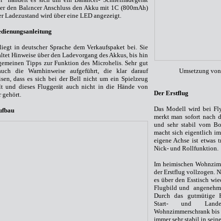
ber den Balancer Anschluss den Akku mit 1C (800mAh)
er Ladezustand wird über eine LED angezeigt.
edienungsanleitung
liegt in deutscher Sprache dem Verkaufspaket bei. Sie
ltet Hinweise über den Ladevorgang des Akkus, bis hin
gemeinen Tipps zur Funktion des Microhelis. Sehr gut
auch die Warnhinweise aufgeführt, die klar darauf
Umsetzung von 
sen, dass es sich bei der Bell nicht um ein Spielzeug
lt und dieses Fluggerät auch nicht in die Hände von
Der Erstflug
 gehört.
Das Modell wird bei Fly
ufbau
merkt man sofort nach d
und sehr stabil vom Bo
macht sich eigentlich i
eigene Achse ist etwas tr
Nick- und Rollfunktion.
Im heimischen Wohnzimme
der Erstflug vollzogen.
N
es über den Esstisch wi
Flugbild und angenehme 
Durch das gutmütige F
Start- und Landep
Wohnzimmerschrank bis h
immer sehr stabil in sein