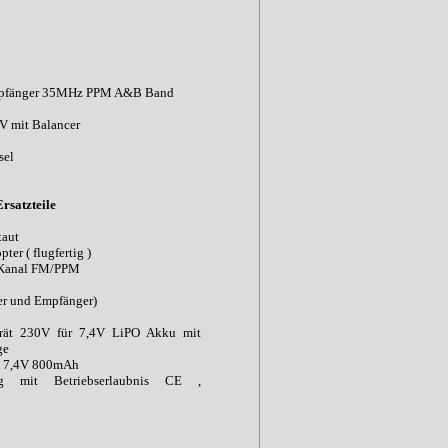
Empfänger 35MHz PPM A&B Band
V mit Balancer
sel
rsatzteile
taut
ter ( flugfertig )
-Kanal FM/PPM
er und Empfänger)
gerät 230V für 7,4V LiPO Akku mit
ge
S 7,4V 800mAh
g mit Betriebserlaubnis CE ,