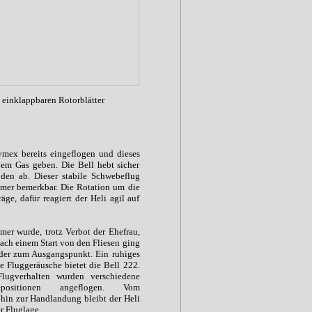
einklappbaren Rotorblätter
mex bereits eingeflogen und dieses
em Gas geben. Die Bell hebt sicher
den ab. Dieser stabile Schwebeflug
mmer bemerkbar. Die Rotation um die
äge, dafür reagiert der Heli agil auf
r wurde, trotz Verbot der Ehefrau,
ach einem Start von den Fliesen ging
eder zum Ausgangspunkt. Ein ruhiges
Fluggeräusche bietet die Bell 222.
lugverhalten wurden verschiedene
ositionen angeflogen. Vom
in zur Handlandung bleibt der Heli
er Fluglage.