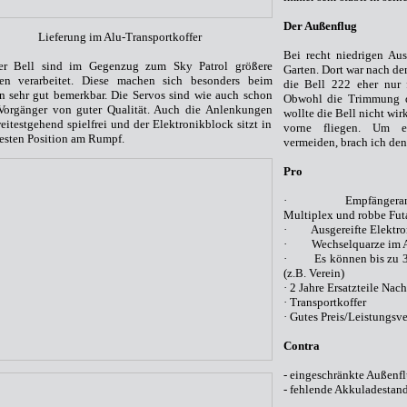
Der Außenflug
Lieferung im Alu-Transportkoffer
Bei recht niedrigen Au
er Bell sind im Gegenzug zum Sky Patrol größere
Garten. Dort war nach de
en verarbeitet. Diese machen sich besonders beim
die Bell 222 eher nur f
n sehr gut bemerkbar. Die Servos sind wie auch schon
Obwohl die Trimmung d
Vorgänger von guter Qualität. Auch die Anlenkungen
wollte die Bell nicht wir
eitestgehend spielfrei und der Elektronikblock sitzt in
vorne fliegen. Um 
festen Position am Rumpf.
vermeiden, brach ich den
Pro
· Empfängeranlage 
Multiplex und robbe Fut
· Ausgereifte Elektron
· Wechselquarze im 
· Es können bis zu 30 
(z.B. Verein)
· 2 Jahre Ersatzteile Nac
· Transportkoffer
· Gutes Preis/Leistungsve
Contra
- eingeschränkte Außenf
- fehlende Akkuladestan