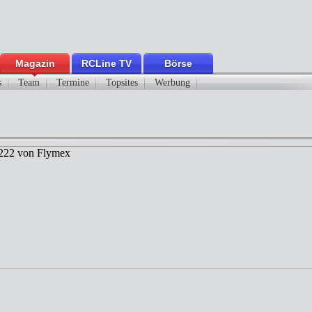
Magazin
RCLine TV
Börse
s
Team
Termine
Topsites
Werbung
l 222 von Flymex