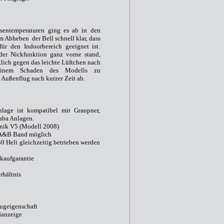
ssentemperaturen ging es ab in den
m Abheben der Bell schnell klar, dass
ür den Indoorbereich geeignet ist.
er Nickfunktion ganz vorne stand,
klich gegen das leichte Lüftchen nach
einem Schaden des Modells zu
 Außenflug nach kurzer Zeit ab.
ist kompatibel mit Graupner,
aba Anlagen.
ik V5 (Modell 2008)
A&B Band möglich
Heli gleichzeitig betrieben werden
hkaufgarantie
rhältnis
lugeigenschaft
danzeige