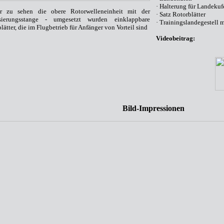
· Halterung für Landekuf
ier zu sehen die obere Rotorwelleneinheit mit der
· Satz Rotorblätter
isierungsstange - umgesetzt wurden einklappbare
· Trainingslandegestell m
lätter, die im Flugbetrieb für Anfänger von Vorteil sind
Videobeitrag:
Bild-Impressionen