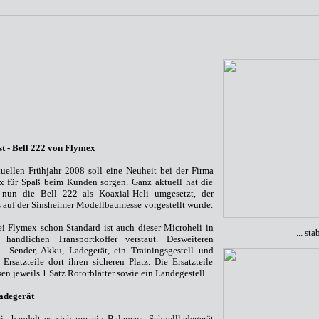
t - Bell 222 von Flymex
uellen Frühjahr 2008 soll eine Neuheit bei der Firma
x für Spaß beim Kunden sorgen. Ganz aktuell hat die
 nun die Bell 222 als Koaxial-Heli umgesetzt, der
s auf der Sinsheimer Modellbaumesse vorgestellt wurde.
i Flymex schon Standard ist auch dieser Microheli in
... st
 handlichen Transportkoffer verstaut. Desweiteren
n Sender, Akku, Ladegerät, ein Trainingsgestell und
 Ersatzteile dort ihren sicheren Platz. Die Ersatzteile
en jeweils 1 Satz Rotorblätter sowie ein Landegestell.
adegerät
i handelt es sich um ein Balancer- Schnellladegerät