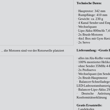
Technische Daten:
· Hauptrotor: 342 mm
· Rumpflänge: 410 mm
· Gewicht: ca. 230 g
· 4 Kanal Sender und 
· Wechselquarz
· Lipo Akku 800mAh 7,4
· 2x Brush-Motoren
· 4in1 Box mit Gyro Krei
· 2x Servo
Lieferumfang: +Gratis E
... die Motoren sind vor der Rotorwelle platziert
· alles im Alu-Koffer vers
· 100% montierter Helikop
· ohne Sender 35MHz 4
· 2x Profiservo
· Wechselquarz (im Send
· 2x Brush-Hauptmotor
· Balancer-Schnellade
LED-Ladezustandsanzei
· Balancer-Lipo-Akku 2
· Deutsche Anleitun
Konformitätserklärung
Gratis Ersatzteile:
· Landekufen