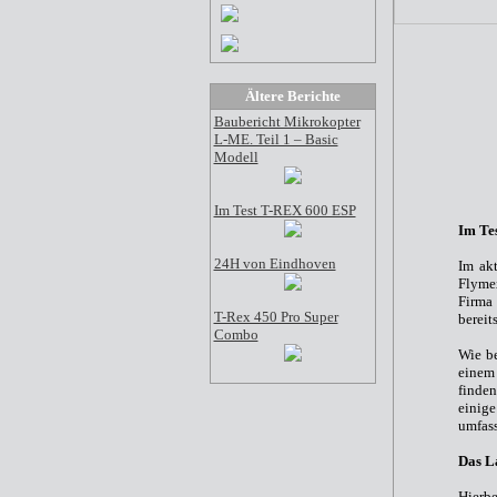
Ältere Berichte
Baubericht Mikrokopter
L-ME. Teil 1 – Basic
Modell
Im Test T-REX 600 ESP
Im Tes
24H von Eindhoven
Im akt
Flyme
Firma
T-Rex 450 Pro Super
bereit
Combo
Wie be
einem
finde
einige
umfass
Das L
Hierbe