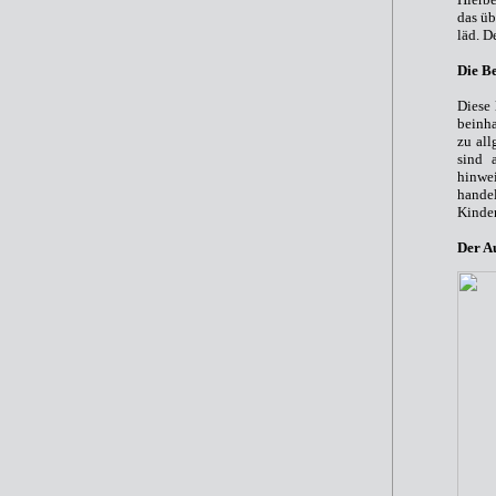
das ü
läd. D
Die B
Diese 
beinha
zu all
sind 
hinwei
hande
Kinder
Der A