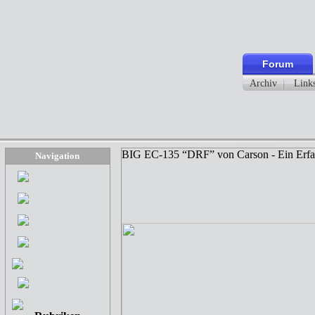
Forum
Archiv
Link
BIG EC-135 “DRF” von Carson - Ein Erfa
Navigation