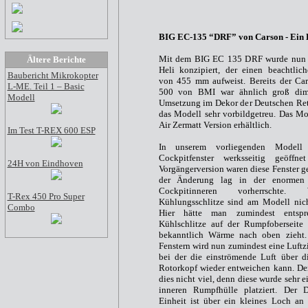
BIG EC-135 “DRF” von Carson - Ein 
Mit dem BIG EC 135 DRF wurde nun ei
Ältere Berichte
Heli konzipiert, der einen beachtlic
Baubericht Mikrokopter
von 455 mm aufweist. Bereits der C
L-ME. Teil 1 – Basic
500 von BMI war ähnlich groß dimen
Modell
Umsetzung im Dekor der Deutschen Ret
das Modell sehr vorbildgetreu. Das Mod
Air Zermatt Version erhältlich.
Im Test T-REX 600 ESP
In unserem vorliegenden Modell 
Cockpitfenster werksseitig geöffn
24H von Eindhoven
Vorgängerversion waren diese Fenster g
der Änderung lag in der enormen
Cockpitinneren vorherrschte. 
T-Rex 450 Pro Super
Kühlungsschlitze sind am Modell nic
Combo
Hier hätte man zumindest entspre
Kühlschlitze auf der Rumpfoberseite
bekanntlich Wärme nach oben zieht.
Fenstern wird nun zumindest eine Luftz
bei der die einströmende Luft über 
Rotorkopf wieder entweichen kann. Der
dies nicht viel, denn diese wurde sehr e
inneren Rumpfhülle platziert. Der D
Einheit ist über ein kleines Loch an