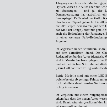
Jahrgang auch besser der Manta B gepas
Optisch wissen die Autos aber mit liebe
zu überzeugen – und ja, der Ma
Damenbesatzung) hat tatsächlich ei
Innenspiegel. Dafür wird der Golf mit
Flaschen auf Speed gebracht. Detailke
die 20’’-Felgen beschweren (auf dem G
das Maß der Dinge), aber mir gefällt’s
auch die Bedruckung der Fahrzeuge. B
in einer weiteren Farb-/Bedruckungs
Angebot.
Im Gegensatz zu den Vorbildern ist die
auf dem aktuellsten Stand. Das Cha
Radstand bei beiden Autos identisch. V
sind in Messingbuchsen gelagert, der Mo
und ein einfaches Stirnzahnrad dire
(Beim Golf natürlich völlig vorbildwidr
Beide Modelle sind mit einer LED-B
welche bereits ab geringer Fahrtspannun
Licht abgibt – damit werden Nacht- 
richtig interessant.
Im Vergleich mit einem Vorgängerchas
erkennbar, dass die neuen Autos wesen
sind. Damit wird ein ‚verflusen’ des I
wirkungsvoll verhindert.