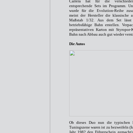
Carrera hat für die verschiede
entsprechende Sets im Programm. Uns
wurde für die Evolution-Reihe zusa
meint der Hersteller die klassische
Maßstab 1/32. Aus dem Set lässt 
betriebsfähige Bahn erstellen. Verp
repräsentativen Karton mit Styropor
Bahn nach Abbau auch gut wieder versta
Die Autos
Ob dieses Duo nun die typischen F
Tuningszene waren ist zu bezweifeln (I
Jahr 1982 den Führerschein gemacht